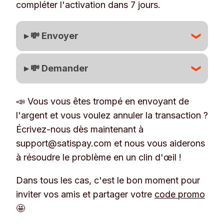
compléter l'activation dans 7 jours.
▸ 💸 Envoyer
▸ 💸 Demander
Vous verrez l'envoi d'argent dans
Account-Transactions
avec l’état "en
Si vous avez demandé de l'argent, vos
cours" jusqu'à ce que son compte soit
📣 Vous vous êtes trompé en envoyant de
amis pourront, une fois activés, accepter
actif et que la transaction soit terminée.
l'argent et vous voulez annuler la transaction ?
ou refuser votre demande.
Écrivez-nous dès maintenant à
support@satispay.com et nous vous aiderons
💡 Si le destinataire ne s'active pas
à résoudre le problème en un clin d'œil !
dans le délai de 7 jours, l'argent
retournera automatiquement dans
Dans tous les cas, c'est le bon moment pour
votre Solde.
inviter vos amis et partager votre
code promo
🤩