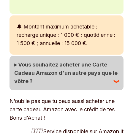
🔔 Montant maximum achetable :
recharge unique : 1 000 € ; quotidienne :
1 500 € ; annuelle : 15 000 €.
▸ Vous souhaitez acheter une Carte
Cadeau Amazon d'un autre pays que le
vôtre ?
N’oublie pas que tu peux aussi acheter une
Avec Satispay, on peut le faire ! 💪
carte cadeau Amazon avec le crédit de tes
Allez dans la section
Services
et cliquez
Bons d’Achat
sur la barre de recherche
!
Changer de
pays
.
🇮🇹 Service disponible sur Amazon.it