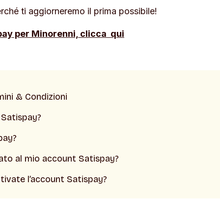
erché ti aggiorneremo il prima possibile!
pay per Minorenni, clicca qui
mini & Condizioni
 Satispay?
pay?
iato al mio account Satispay?
tivate l’account Satispay?