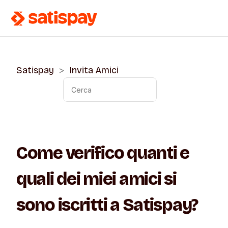
Satispay
Invita Amici
Come verifico quanti e
quali dei miei amici si
sono iscritti a Satispay?