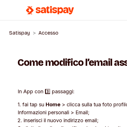
Satispay
Accesso
Come modifico l’email as
In App con 3️⃣ passaggi:
1. fai tap su
Home
> clicca sulla tua foto profi
Informazioni
personali
>
Email
;
2. inserisci il nuovo indirizzo email;