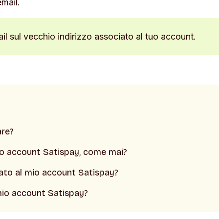
email.
il sul vecchio indirizzo associato al tuo account.
are?
mio account Satispay, come mai?
iato al mio account Satispay?
 mio account Satispay?