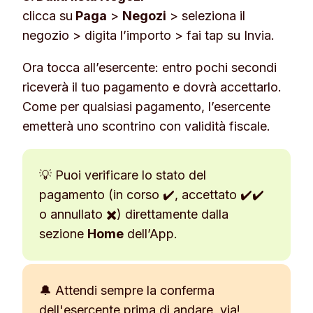
clicca su
Paga
>
Negozi
> seleziona il
negozio > digita l’importo > fai tap su
Invia
.
Ora tocca all’esercente: entro pochi secondi
riceverà il tuo pagamento e dovrà accettarlo.
Come per qualsiasi pagamento, l’esercente
emetterà uno scontrino con validità fiscale.
💡 Puoi verificare lo stato del
pagamento (in corso ✔️, accettato ✔️✔️
o annullato ✖️) direttamente dalla
sezione
Home
dell’App.
🔔 Attendi sempre la conferma
dell'esercente prima di andare via!