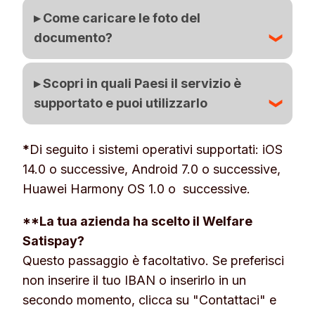
▸ Come caricare le foto del
documento?
Per attivare il tuo account senza intoppi,
▸ Scopri in quali Paesi il servizio è
assicurati di caricare
foto chiare
e
supportato e puoi utilizzarlo
leggibili
del tuo documento
originale
e
in corso di validità
. Scansioni, fotocopie
Austria, Belgio, Bulgaria, Cipro, Croazia,
*
Di seguito i sistemi operativi supportati: iOS
o screenshot non sono accettati. Evita
Danimarca, Estonia, Finlandia, Francia,
14.0 o successive, Android 7.0 o successive,
riflessi e rimuovi eventuali protezioni per
Germania, Grecia, Irlanda, Islanda, Italia,
Huawei Harmony OS 1.0 o successive.
una verifica più veloce.
Lettonia, Liechtenstein, Lituania,
Ecco cosa serve in base al documento
Lussemburgo, Malta, Norvegia, Paesi
**La tua azienda ha scelto il Welfare
scelto:
Bassi, Polonia, Portogallo, Repubblica
Satispay?
·
Carta d’identità italiana
(cartacea)
:
Ceca, Romania, Slovacchia, Slovenia,
Questo passaggio è facoltativo. Se preferisci
scatta una foto del lato interno e una del
Spagna, Svezia e Ungheria.
non inserire il tuo IBAN o inserirlo in un
lato esterno, entrambe con il documento
secondo momento, clicca su "Contattaci" e
aperto.