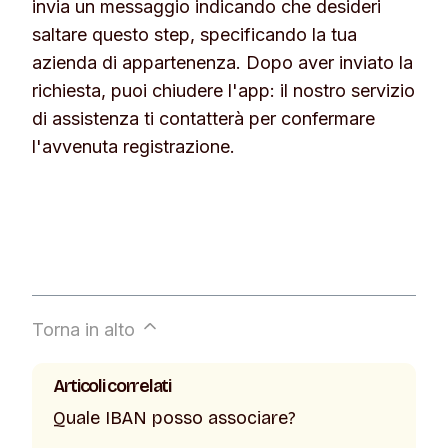
invia un messaggio indicando che desideri
·
Patente di guida o carta d’identità in
saltare questo step, specificando la tua
formato tessera
: scatta una foto del
azienda di appartenenza. Dopo aver inviato la
fronte e una del retro.
richiesta, puoi chiudere l'app: il nostro servizio
·
Passaporto
: basta una foto della pagina
di assistenza ti contatterà per confermare
con i tuoi dati.
l'avvenuta registrazione.
Hai caricato le foto sbagliate? Nessun
problema! Se qualcosa non va, te lo
faremo sapere subito tramite l’App, così
potrai caricare nuove foto in un attimo!
Torna in alto
Articoli correlati
Quale IBAN posso associare?