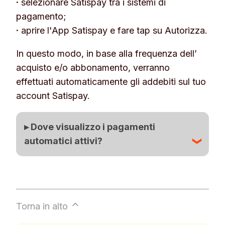
·
selezionare Satispay tra i sistemi di
pagamento;
·
aprire l'App Satispay e fare tap su
Autorizza
.
In questo modo, in base alla frequenza dell’
acquisto e/o abbonamento, verranno
effettuati automaticamente gli addebiti sul tuo
account Satispay.
▸ Dove visualizzo i pagamenti
automatici attivi?
Vai su
Home
> clicca sulla tua foto profilo
>
Pagamenti Automatici
.
Torna in alto
Qui troverai la lista dei servizi per i quali