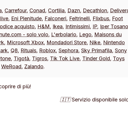
a
,
Carrefour
,
Conad
,
Cortilia
,
Dazn
,
Decathlon
,
Deliver
live
,
Eni Plenitude
,
Falconeri
,
Feltrinelli
,
Flixbus
,
Foot
odice acquisto
,
H&M
,
Ikea
,
Intimissimi
,
IP
,
Iper Tosan
inute.com - solo volo
,
L'erbolario
,
Lego
,
Maisons du
rk
,
Microsoft Xbox
,
Mondadori Store
,
Nike
,
Nintendo
ark
,
Q8
,
Rituals
,
Roblox
,
Sephora
,
Sky Primafila
,
Sony
etone
,
Tigotà
,
Tigros
,
Tik Tok Live
,
Tinder Gold
,
Toys
,
WeRoad
,
Zalando
.
oprire di più!
🇮🇹 Servizio disponibile solo 