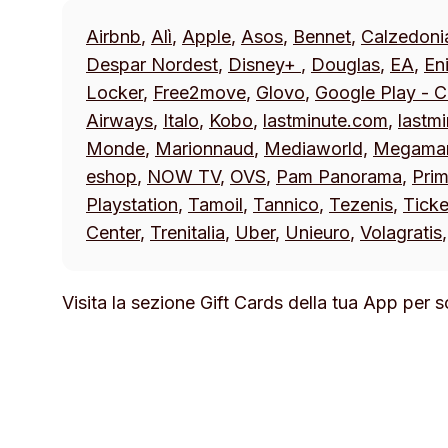
Airbnb
,
Alì
,
Apple
,
Asos
,
Bennet
,
Calzedoni
Despar Nordest
,
Disney+
,
Douglas
,
EA
,
Eni
Locker
,
Free2move
,
Glovo
,
Google Play - C
Airways
,
Italo
,
Kobo
,
lastminute.com
,
lastm
Monde
,
Marionnaud
,
Mediaworld,
Megama
eshop
,
NOW TV
,
OVS
,
Pam Panorama
,
Prim
Playstation
,
Tamoil
,
Tannico
,
Tezenis
,
Tick
Center
,
Trenitalia
,
Uber
,
Unieuro
,
Volagratis
Visita la sezione
Gift Cards
della tua App per sc