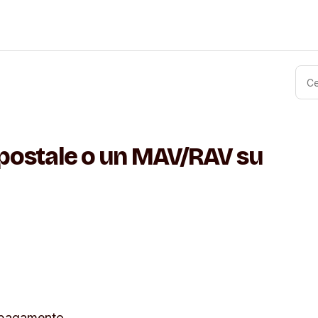
postale o un MAV/RAV su
l pagamento.