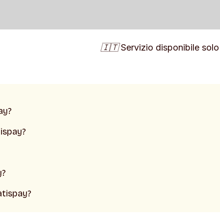
così richiederemo di attivare la convenzione.
enzionati al momento.
to della somma al beneficiario può avvenire in due mo
🇮🇹 Servizio disponibile solo 
uale, la data in cui viene ricevuto il pagamento coinci
dicherà subito la data di regolamento.
la data in cui viene ricevuto il pagamento sarà success
ay?
icherà la dicitura salvo buon fine e la data di regolam
tispay?
 momento del pagamento e visualizzabili cliccando sull
y?
atispay?