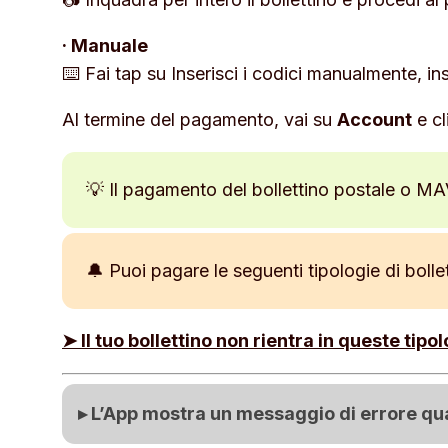
· Manuale
⌨️ Fai tap su Inserisci i codici manualmente, ins
Al termine del pagamento, vai su
Account
e cl
💡 Il pagamento del bollettino postale o 
🔔 Puoi pagare le seguenti tipologie di boll
➤ Il tuo bollettino non rientra in queste ti
▸ L’App mostra un messaggio di errore quan