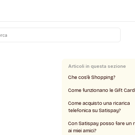
Articoli in questa sezione
Che cos’è Shopping?
Come funzionano le Gift Card
Come acquisto una ricarica
telefonica su Satispay?
Con Satispay posso fare un 
ai miei amici?